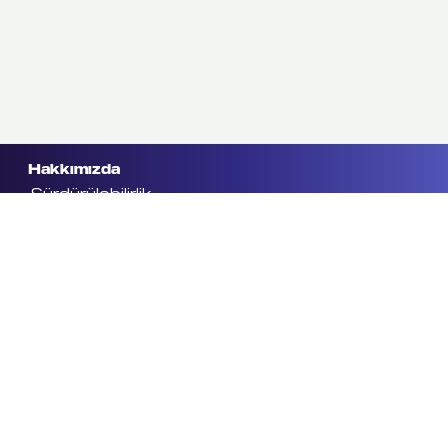
Hakkımızda
Sürdürülebilirlik
Biz Kimiz
Terminale Genel Bakış
Sertifikalar&Ödüller
Politikalar&Kurallar
Bilgi Güvenliği Politikası
Hizmetler
Liman Hizmetleri
Karayolu Taşımacılığı
Hizmet Tarifleri
Tehlikeli Madde ve Güvenlik